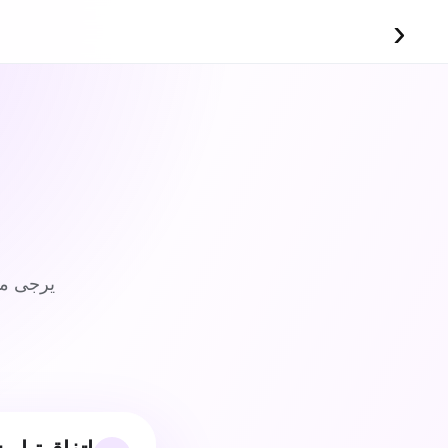
‹
يرجى مر